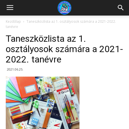
Kazincbarcikai
Kezdőlap
Taneszközlista az 1. osztályosok számára a 2021-2022.
tanévre
Pollack
Taneszközlista az 1.
osztályosok számára a 2021-
2022. tanévre
Mihály
2021.06.25.
Általános
Iskola