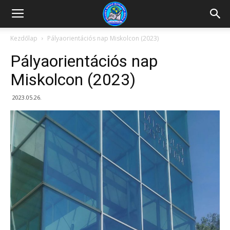
Kazincbarcikai
Kezdőlap
Pályaorientációs nap Miskolcon (2023)
Pályaorientációs nap
Pollack
Miskolcon (2023)
2023.05.26.
Mihály
Általános
Iskola