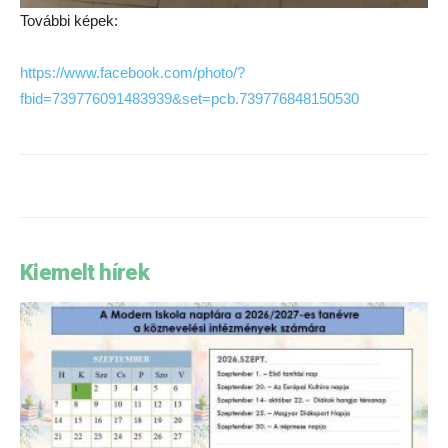
További képek:
https://www.facebook.com/photo/?
fbid=739776091483939&set=pcb.739776848150530
Kiemelt hírek