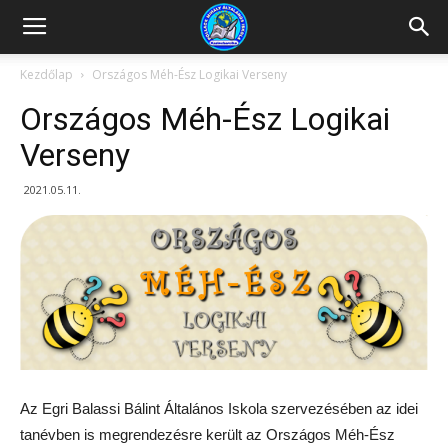
Kazincbarcikai
Kezdőlap
Országos Méh-Ész Logikai Verseny
Országos Méh-Ész Logikai
Pollack
Verseny
2021.05.11.
Mihály
Általános
Iskola
Az Egri Balassi Bálint Általános Iskola szervezésében az idei
tanévben is megrendezésre került az Országos Méh-Ész