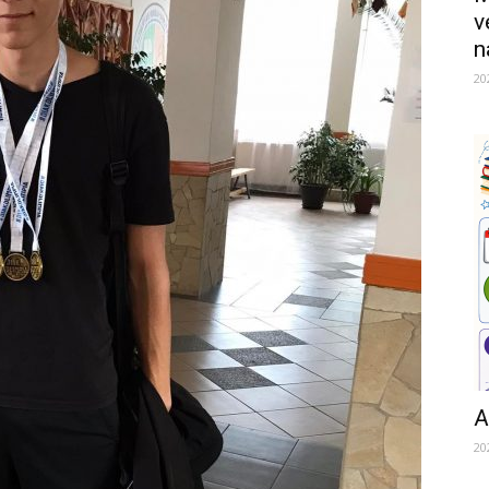
v
n
20
A
20