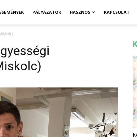
ESEMÉNYEK
PÁLYÁZATOK
HASZNOS
KAPCSOLAT
Miskolc)
K
ügyességi
Miskolc)
M