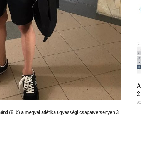
A
2
20
nárd
(8. b) a megyei atlétika ügyességi csapatversenyen 3