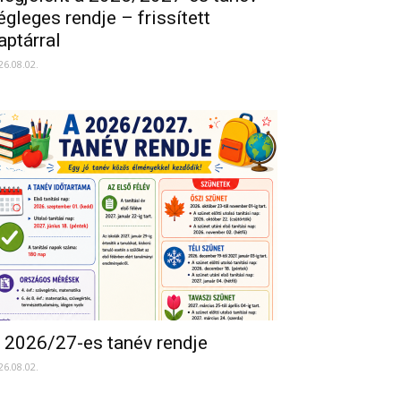
égleges rendje – frissített
aptárral
26.08.02.
 2026/27-es tanév rendje
26.08.02.