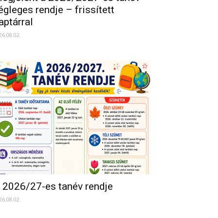
égleges rendje – frissített
aptárral
26.08.02.
 2026/27-es tanév rendje
26.08.02.