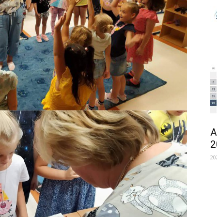
A
2
20