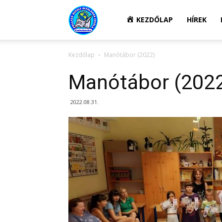
Kazincbarcikai
KEZDŐLAP
HÍREK
Kezdőlap
Manótábor (2022)
Pollack
Manótábor (202
Mihály
2022.08.31.
Általános
Iskola