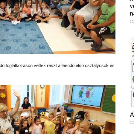
v
n
20
ő foglalkozáson vettek részt a leendő első osztályosok és
A
20