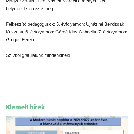
Magyar Zsófia Lilien. Kristek Marcell a megyei tizedik
helyezést szerezte meg.
Felkészítő pedagógusok: 5. évfolyamon: Ujháziné Bendzsák
Krisztina, 6. évfolyamon: Górné Kiss Gabriella, 7. évfolyamon:
Gregus Ferenc
Szívből gratulálunk mindenkinek!
Kiemelt hírek