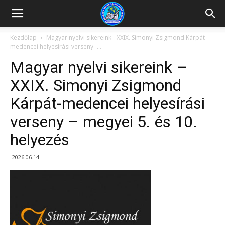
Kazincbarcikai
Kezdőlap
Magyar nyelvi sikereink - XXIX. Simonyi Zsigmond Kárpát-
medencei helyesírási verseny -...
Pollack
Magyar nyelvi sikereink –
XXIX. Simonyi Zsigmond
Kárpát-medencei helyesírási
Mihály
verseny – megyei 5. és 10.
helyezés
Általános
2026.06.14.
Iskola