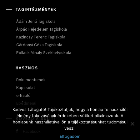
TAGINTÉZMÉNYEK
Ádám Jenő Tagiskola
Árpád Fejedelem Tagiskola
Kazinczy Ferenc Tagiskola
Gárdonyi Géza Tagiskola
Pollack Mihály Székhelyiskola
HASZNOS
Dokumentumok
Kapcsolat
e-Napló
Ebédmenü
Kedves Látogató! Tájékoztatjuk, hogy a honlap felhasználói
élmény fokozásának érdekében sütiket alkalmazunk. A
KÖVESD A SULIT!
honlapunk használatával ön a tájékoztatásunkat tudomásul
veszi.
Facebook
Elfogadom