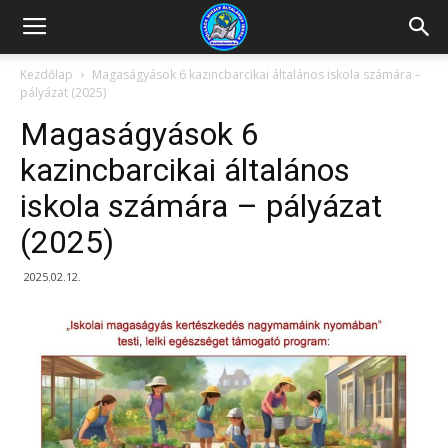
Kazincbarcikai
Kezdőlap
Magaságyások 6 kazincbarcikai általános iskola számára –
pályázat (2025)
Pollack
Magaságyások 6
kazincbarcikai általános
iskola számára – pályázat
Mihály
(2025)
Általános
2025.02.12.
Iskola