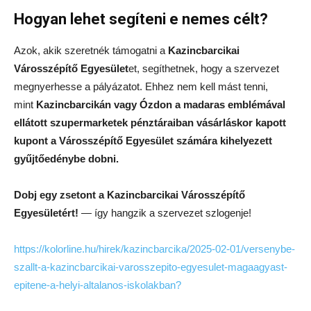
Hogyan lehet segíteni e nemes célt?
Azok, akik szeretnék támogatni a
Kazincbarcikai
Városszépítő Egyesület
et, segíthetnek, hogy a szervezet
megnyerhesse a pályázatot. Ehhez nem kell mást tenni,
mint
Kazincbarcikán vagy Ózdon a madaras emblémával
ellátott szupermarketek pénztáraiban vásárláskor kapott
kupont a Városszépítő Egyesület számára kihelyezett
gyűjtőedénybe dobni.
Dobj egy zsetont a Kazincbarcikai Városszépítő
Egyesületért!
— így hangzik a szervezet szlogenje!
https://kolorline.hu/hirek/kazincbarcika/2025-02-01/versenybe-
szallt-a-kazincbarcikai-varosszepito-egyesulet-magaagyast-
epitene-a-helyi-altalanos-iskolakban?