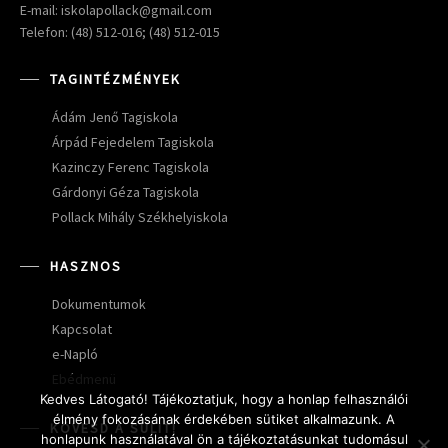
E-mail: iskolapollack@gmail.com
Telefon: (48) 512-016; (48) 512-015
TAGINTÉZMÉNYEK
Ádám Jenő Tagiskola
Árpád Fejedelem Tagiskola
Kazinczy Ferenc Tagiskola
Gárdonyi Géza Tagiskola
Pollack Mihály Székhelyiskola
HASZNOS
Dokumentumok
Kapcsolat
e-Napló
Ebédmenü
Kedves Látogató! Tájékoztatjuk, hogy a honlap felhasználói
élmény fokozásának érdekében sütiket alkalmazunk. A
KÖVESD A SULIT!
honlapunk használatával ön a tájékoztatásunkat tudomásul