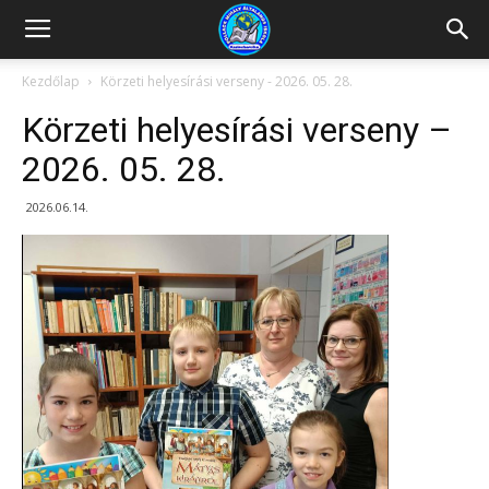
Kazincbarcikai
Kezdőlap
Körzeti helyesírási verseny - 2026. 05. 28.
Körzeti helyesírási verseny –
Pollack
2026. 05. 28.
2026.06.14.
Mihály
Általános
Iskola