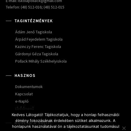
E-mail: iskolapollack@gmail.com
Telefon: (48) 512-016; (48) 512-015
TAGINTÉZMÉNYEK
Ádám Jenő Tagiskola
Árpád Fejedelem Tagiskola
Kazinczy Ferenc Tagiskola
Gárdonyi Géza Tagiskola
Pollack Mihály Székhelyiskola
HASZNOS
Dokumentumok
Kapcsolat
e-Napló
Ebédmenü
Kedves Látogató! Tájékoztatjuk, hogy a honlap felhasználói
élmény fokozásának érdekében sütiket alkalmazunk. A
KÖVESD A SULIT!
honlapunk használatával ön a tájékoztatásunkat tudomásul