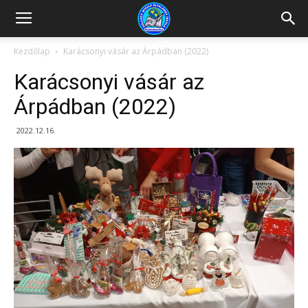
Kazincbarcikai
Kezdőlap
Karácsonyi vásár az Árpádban (2022)
Karácsonyi vásár az
Pollack
Árpádban (2022)
2022.12.16.
Mihály
Általános
Iskola