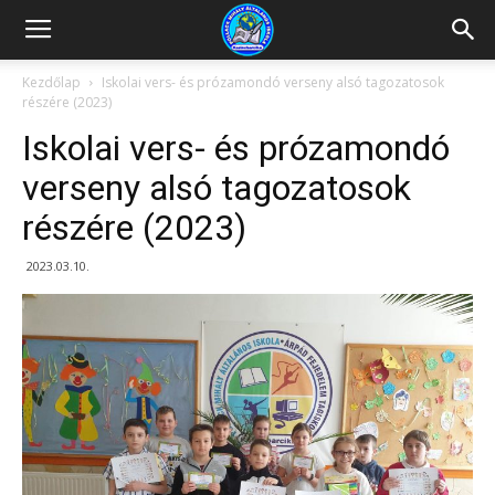
Kazincbarcikai
Kezdőlap
Iskolai vers- és prózamondó verseny alsó tagozatosok
részére (2023)
Pollack
Iskolai vers- és prózamondó
verseny alsó tagozatosok
részére (2023)
Mihály
2023.03.10.
Általános
Iskola