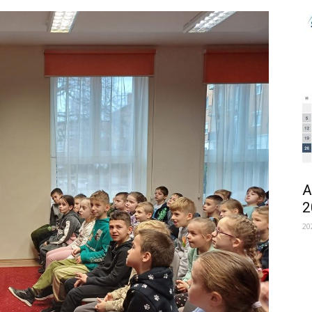
A
2
20