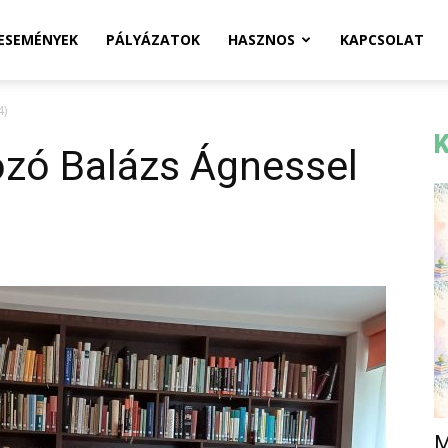
ESEMÉNYEK
PÁLYÁZATOK
HASZNOS
KAPCSOLAT
4)
K
kozó Balázs Ágnessel
M