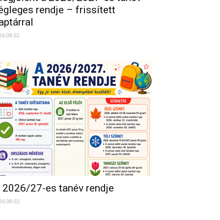
égleges rendje – frissített
aptárral
26.08.02.
 2026/27-es tanév rendje
26.08.02.