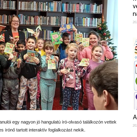
v
n
20
A
nulói egy nagyon jó hangulatú író-olvasó találkozón vettek
20
rónő tartott interaktív foglalkozást nekik.