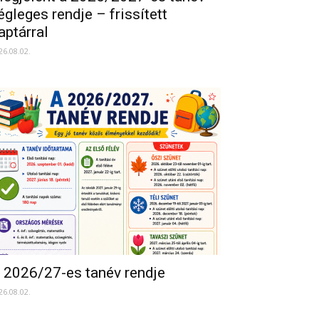
égleges rendje – frissített
aptárral
26.08.02.
 2026/27-es tanév rendje
26.08.02.