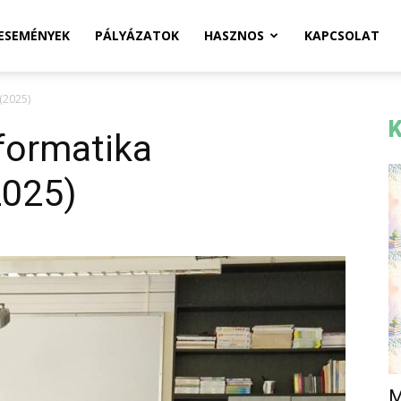
ESEMÉNYEK
PÁLYÁZATOK
HASZNOS
KAPCSOLAT
(2025)
K
formatika
2025)
M