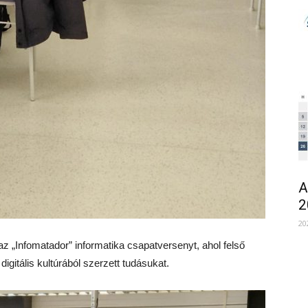
A
2
20
z „Infomatador” informatika csapatversenyt, ahol felső
igitális kultúrából szerzett tudásukat.