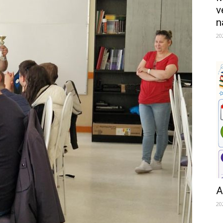
v
n
20
A
20