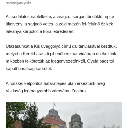
Barátságunk jeléül
A csodálatos napfelkelte, a virágzó, sárgán tündöklő repce
ültetvény, a sarjadó vetés, a zöld mezőn fel-feltűnő őzikék
látványa kárpótolt a korai ébredésért.
Utazásunkat a Kis üveggolyó című dal tanulásával kezdtük,
melyet a Kerekharaszti pihenőben már vidáman énekeltünk,
miközben felkötöttük az idegenvezetőnktől, Gyula bácsitól
kapott barátság karkötőt.
A röszkei kétpontos határátlépés után érkeztünk meg
Vajdaság legmagyarabb városába, Zentára.