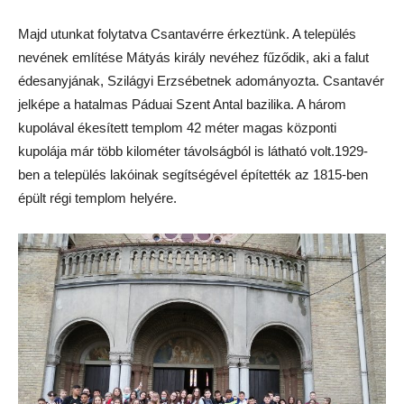
Majd utunkat folytatva Csantavérre érkeztünk. A település
nevének említése Mátyás király nevéhez fűződik, aki a falut
édesanyjának, Szilágyi Erzsébetnek adományozta. Csantavér
jelképe a hatalmas Páduai Szent Antal bazilika. A három
kupolával ékesített templom 42 méter magas központi
kupolája már több kilométer távolságból is látható volt.1929-
ben a település lakóinak segítségével építették az 1815-ben
épült régi templom helyére.