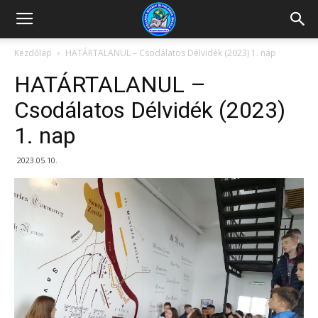
Kazincbarcikai
Kezdőlap
HATÁRTALANUL – Csodálatos Délvidék (2023) 1. nap
HATÁRTALANUL –
Pollack
Csodálatos Délvidék (2023)
1. nap
Mihály
2023.05.10.
Általános
Iskola