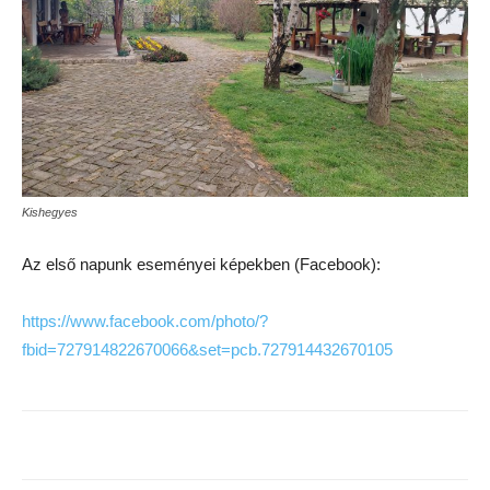
Kishegyes
Az első napunk eseményei képekben (Facebook):
https://www.facebook.com/photo/?
fbid=727914822670066&set=pcb.727914432670105