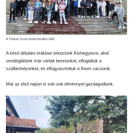
A Páduai Szent Antal bazilika előtt
A késő délutáni órákban érkeztünk Kishegyesre, ahol
vendéglátóink már vártak bennünket, elfoglaltuk a
szálláshelyünket, és elfogyasztottuk a finom vacsorát.
Már az első napon is sok-sok élménnyel gazdagodtunk.