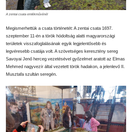
A zentai csata emlékművénél
Megismerhettük a csata történetét: A zentai csata 1697.
szeptember 11-én a török hódoltság alatti magyarországi
területek visszafoglalásának egyik legjelentősebb és
legvéresebb csatája volt. A szövetséges keresztény sereg
Savoyai Jenő herceg vezetésével győzelmet aratott az Elmas
Mehmed nagyvezír által vezetett török hadakon, a jelenlevő II.
Musztafa szultán seregén.