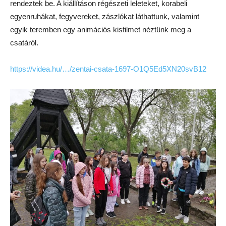
rendeztek be. A kiállításon régészeti leleteket, korabeli
egyenruhákat, fegyvereket, zászlókat láthattunk, valamint
egyik teremben egy animációs kisfilmet néztünk meg a
csatáról.
https://videa.hu/…/zentai-csata-1697-O1Q5Ed5XN20svB12