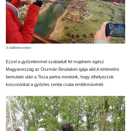
A kiállítóteremben
Ezzel a győzelemmel szabadult fel majdnem egész
Magyarország az Oszmán Birodalom igája alól.A történelmi
bemutató után a Tisza partra mentünk, hogy elhelyezzük
koszorúnkat a győztes zentai csata emlékművénél.