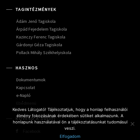
TAGINTÉZMÉNYEK
Ádám Jenő Tagiskola
Árpád Fejedelem Tagiskola
Kazinczy Ferenc Tagiskola
Gárdonyi Géza Tagiskola
Pollack Mihály Székhelyiskola
HASZNOS
Dokumentumok
Kapcsolat
e-Napló
Ebédmenü
Kedves Látogató! Tájékoztatjuk, hogy a honlap felhasználói
élmény fokozásának érdekében sütiket alkalmazunk. A
KÖVESD A SULIT!
honlapunk használatával ön a tájékoztatásunkat tudomásul
veszi.
Facebook
Elfogadom