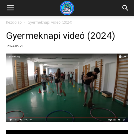
Kazincbarcikai
Kezdőlap
Gyermeknapi videó (2024)
Gyermeknapi videó (2024)
Pollack
2024.05.29.
Mihály
Általános
Iskola