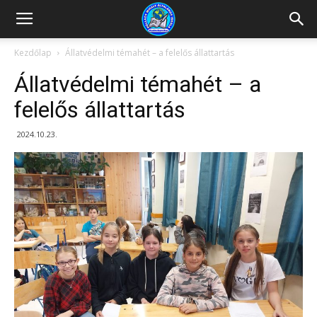
Kazincbarcikai
Kezdőlap
Állatvédelmi témahét – a felelős állattartás
Állatvédelmi témahét – a
Pollack
felelős állattartás
2024.10.23.
Mihály
Általános
Iskola