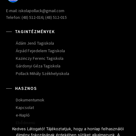
E-mail: iskolapollack@gmail.com
Telefon: (48) 512-016; (48) 512-015
TAGINTÉZMÉNYEK
Ádám Jenő Tagiskola
Árpád Fejedelem Tagiskola
Kazinczy Ferenc Tagiskola
Gárdonyi Géza Tagiskola
Pollack Mihály Székhelyiskola
HASZNOS
Dokumentumok
Kapcsolat
e-Napló
Ebédmenü
Kedves Látogató! Tájékoztatjuk, hogy a honlap felhasználói
élmény fokozásának érdekében sütiket alkalmazunk. A