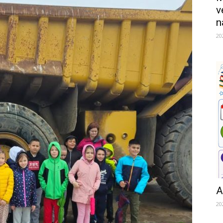
v
n
20
A
20