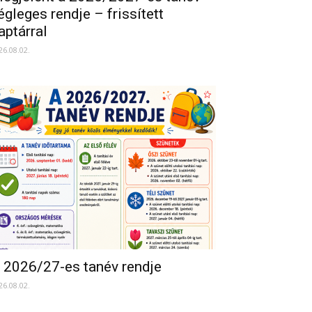
égleges rendje – frissített
aptárral
26.08.02.
 2026/27-es tanév rendje
26.08.02.