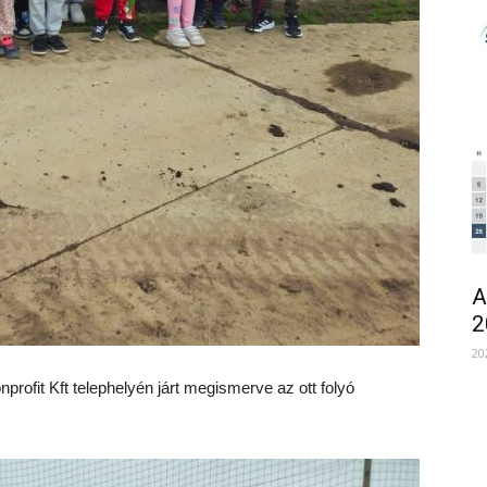
A
2
20
nprofit Kft telephelyén járt megismerve az ott folyó