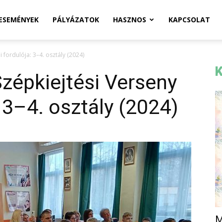
ESEMÉNYEK
PÁLYÁZATOK
HASZNOS
KAPCSOLAT
 fordulója: 3–4. osztály (2024)
K
zépkiejtési Verseny
: 3–4. osztály (2024)
M