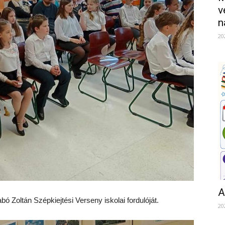
v
n
20
A
 Zoltán Szépkiejtési Verseny iskolai fordulóját.
20