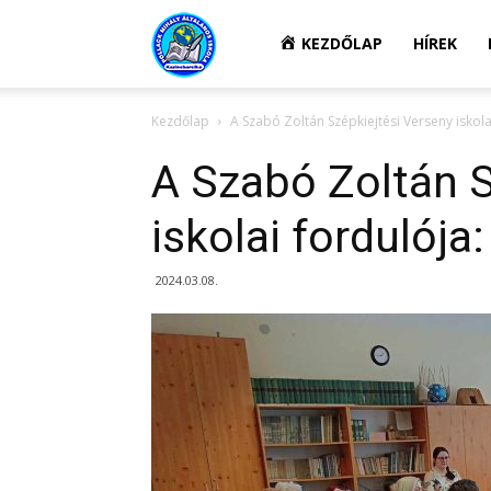
Kazincbarcikai
KEZDŐLAP
HÍREK
Kezdőlap
A Szabó Zoltán Szépkiejtési Verseny iskolai
Pollack
A Szabó Zoltán S
Mihály
iskolai fordulója
2024.03.08.
Általános
Iskola