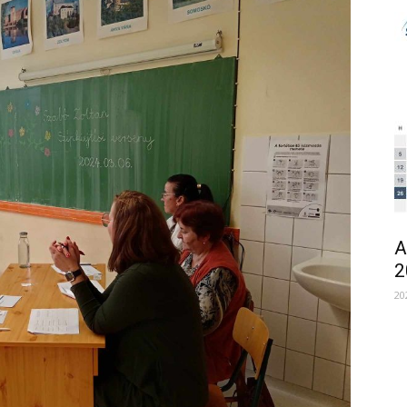
A
2
20