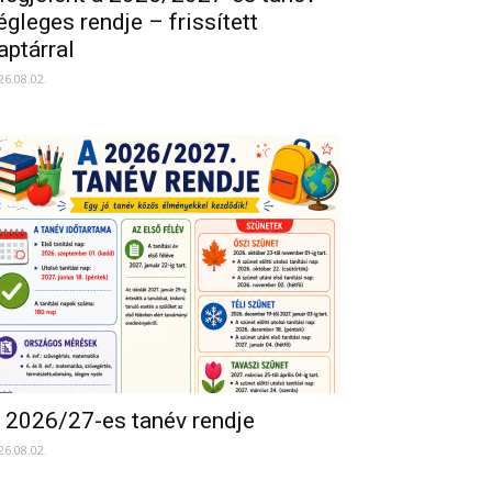
égleges rendje – frissített
aptárral
26.08.02.
 2026/27-es tanév rendje
26.08.02.