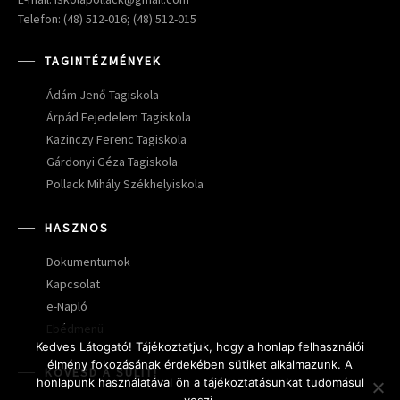
Telefon: (48) 512-016; (48) 512-015
TAGINTÉZMÉNYEK
Ádám Jenő Tagiskola
Árpád Fejedelem Tagiskola
Kazinczy Ferenc Tagiskola
Gárdonyi Géza Tagiskola
Pollack Mihály Székhelyiskola
HASZNOS
Dokumentumok
Kapcsolat
e-Napló
Ebédmenü
Kedves Látogató! Tájékoztatjuk, hogy a honlap felhasználói
élmény fokozásának érdekében sütiket alkalmazunk. A
KÖVESD A SULIT!
honlapunk használatával ön a tájékoztatásunkat tudomásul