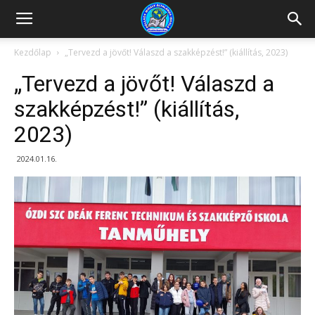
Kazincbarcikai
Kezdőlap
„Tervezd a jövőt! Válaszd a szakképzést!” (kiállítás, 2023)
„Tervezd a jövőt! Válaszd a
Pollack
szakképzést!” (kiállítás,
2023)
Mihály
2024.01.16.
Általános
Iskola