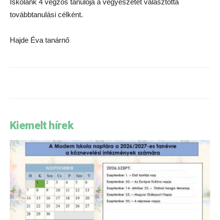
Iskolánk 4 végzős tanulója a vegyészetet választotta
továbbtanulási célként.
Hajde Éva tanárnő
Kiemelt hírek