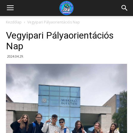
Kazincbarcikai
Kezdőlap
Vegyipari Pályaorientációs Nap
Vegyipari Pályaorientációs
Pollack
Nap
2024.04.29.
Mihály
Általános
Iskola