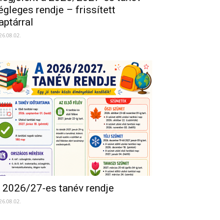
égleges rendje – frissített
aptárral
26.08.02.
 2026/27-es tanév rendje
26.08.02.