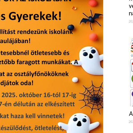
v
n
20
A
20