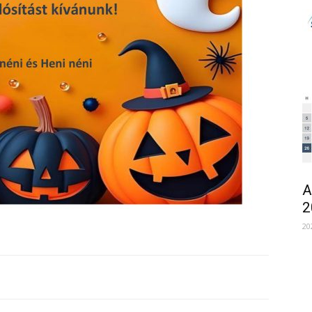
A
2
20