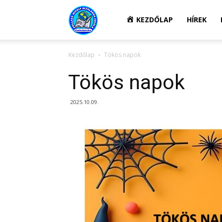
Kazincbarcikai
KEZDŐLAP
HÍREK
Kezdőlap
Tökös napok
Pollack
Tökös napok
Mihály
2025.10.09.
Általános
Iskola