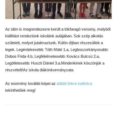
Az idén is megrendezesre került a tökfaragó verseny, melyből
kiállítást rendeztünk iskolánk aulájában. Sok szép alkotás
született, melyet jutalmaztunk. Külön díjban részesültek a
legek. Legérdekesebb: Tóth Máté 1.a, Legboszorkányosabb:
Dobos Frida 4.b, Legfélelmetesebb: Kovács Bulcsú 2.a,
Legötletesebb: Huszti Dániel 3.a.Mindenkinek köszönjük a
részvételt!Az iskola diákönkormányzata
Az esemény további képei az
alábbi linkre kattintva
tekinthetőek meg!