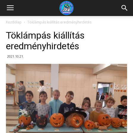
Kazincbarcikai
Kezdőlap
Töklámpás kiállítás eredményhirdetés
Töklámpás kiállítás
Pollack
eredményhirdetés
2021.10.21.
Mihály
Általános
Iskola