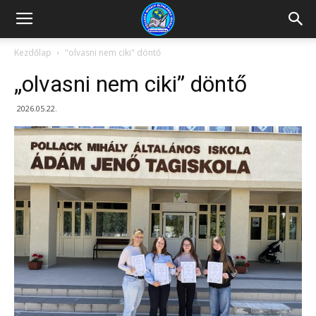
Kazincbarcikai
Kezdőlap
"olvasni nem ciki" döntő
„olvasni nem ciki” döntő
Pollack
2026.05.22.
Mihály
Általános
Iskola