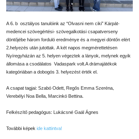
A 6. b osztályos tanulóink az “Olvasni nem ciki” Kárpát-
medencei szövegértési- szövegalkotási csapatverseny
döntőjébe három forduló eredménye és a megyei döntőn elért
2.helyezés után jutottak. A két napos megmérettetésen
Nyíregyházán az 5. helyen végeztek a lányok, melynek egyik
állomása a csodálatos Vadaspark volt.A drámajátékok
kategóriában a dobogós 3. helyezést érték el.
A csapat tagjai: Szabó Odett, Regős Emma Szeréna,
Verebélyi Noa Bella, Marcinkó Bettina.
Felkészítő pedagógus: Lukácsné Gaál Ágnes
További képek
ide kattintva!