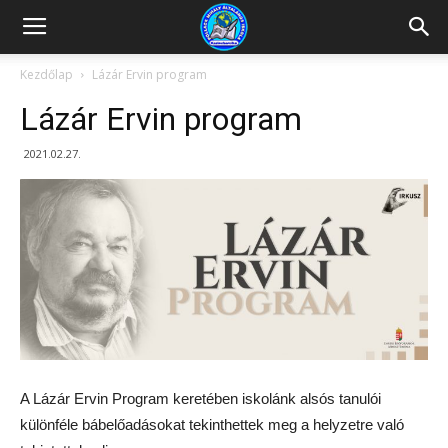
Kazincbarcikai
Kezdőlap
Lázár Ervin program
Lázár Ervin program
Pollack
2021.02.27.
Mihály
Általános
Iskola
A Lázár Ervin Program keretében iskolánk alsós tanulói
különféle bábelőadásokat tekinthettek meg a helyzetre való