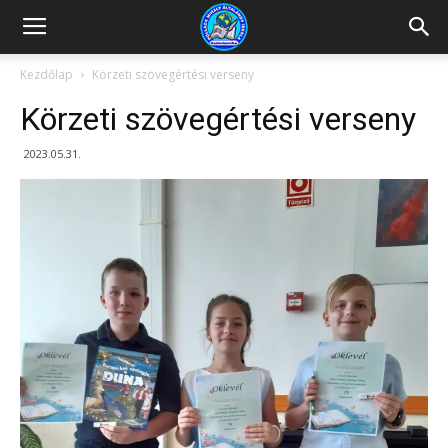
Kazincbarcikai
Kezdőlap
Körzeti szövegértési verseny
Körzeti szövegértési verseny
Pollack
2023.05.31.
Mihály
Általános
Iskola