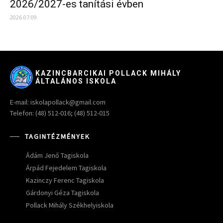
2026/2027-es tanítási évben
2026.07.09.
KAZINCBARCIKAI POLLACK MIHÁLY
ÁLTALÁNOS ISKOLA
E-mail: iskolapollack@gmail.com
Telefon: (48) 512-016; (48) 512-015
TAGINTÉZMÉNYEK
Ádám Jenő Tagiskola
Árpád Fejedelem Tagiskola
Kazinczy Ferenc Tagiskola
Gárdonyi Géza Tagiskola
Pollack Mihály Székhelyiskola