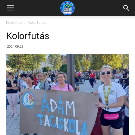
Kazincbarcikai
Kezdőlap
Kolorfutás
Kolorfutás
Pollack
2024.09.29.
Mihály
Általános
Iskola