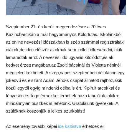
Szeptember 21- én került megrendezésre a 70 èves
Kazincbarcikán a már hagyományos Kolorfutás. Iskolánkból
az online nevezési időszakban is szép számmal regisztráltak
diákok,de idén először azoknak sem kellett elkeseredni, akik
lemaradtak erről. A nevezési idő ugyanis kitolódott,és aki
kedvet érzett magában,az Zsolti bácsinál és Violetta néninél
még jelentkezhetett. A szép,napos szeptemberi délutánon egy
jókedvű és elszánt Ádám Jenő-s csapat állhatott rajthoz,akik
közül egytől egyig mindenki célba is ért. Kipirult arcokkal és
fényesen csillogó érmekkel térhettek haza tanulóink, akikre
mindannyian büszkék is lehetünk. Gratulálunk gyerekek! A
szülőknek köszönjük a lelkes szurkolást!
Az esemény további képei
ide kattintva
érhetőek el!