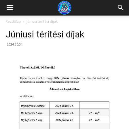
Kazincbarcikai
Kezdőlap
Júniusi térítési díjak
Júniusi térítési díjak
Pollack
2024.06.04.
Mihály
Általános
Iskola