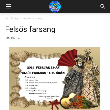
Kazincbarcikai
Kezdőlap
Felsős farsang
Felsős farsang
Pollack
2024.02.19.
Mihály
Általános
Iskola