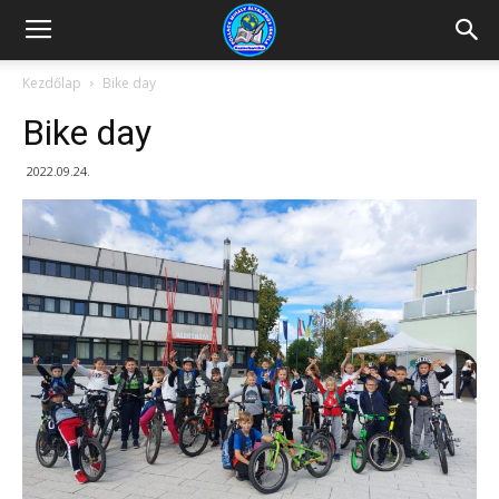
Kazincbarcikai
Kezdőlap
Bike day
Bike day
Pollack
2022.09.24.
Mihály
Általános
Iskola