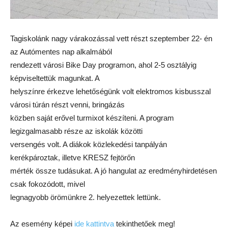
Tagiskolánk nagy várakozással vett részt szeptember 22- én
az Autómentes nap alkalmából
rendezett városi Bike Day programon, ahol 2-5 osztályig
képviseltettük magunkat. A
helyszínre érkezve lehetőségünk volt elektromos kisbusszal
városi túrán részt venni, bringázás
közben saját erővel turmixot készíteni. A program
legizgalmasabb része az iskolák közötti
versengés volt. A diákok közlekedési tanpályán
kerékpároztak, illetve KRESZ fejtörőn
mérték össze tudásukat. A jó hangulat az eredményhirdetésen
csak fokozódott, mivel
legnagyobb örömünkre 2. helyezettek lettünk.
Az esemény képei
ide kattintva
tekinthetőek meg!