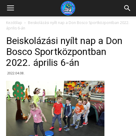
Kazincbarcikai
Kezdőlap
Beiskolázási nyílt nap a Don Bosco Sportközpontban 2022.
április 6-án
Pollack
Beiskolázási nyílt nap a Don
Bosco Sportközpontban
2022. április 6-án
Mihály
2022.04.08.
Általános
Iskola