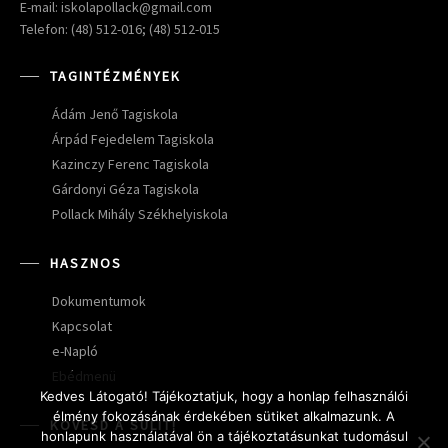
E-mail: iskolapollack@gmail.com
Telefon: (48) 512-016; (48) 512-015
TAGINTÉZMÉNYEK
Ádám Jenő Tagiskola
Árpád Fejedelem Tagiskola
Kazinczy Ferenc Tagiskola
Gárdonyi Géza Tagiskola
Pollack Mihály Székhelyiskola
HASZNOS
Dokumentumok
Kapcsolat
e-Napló
Ebédmenü
Kedves Látogató! Tájékoztatjuk, hogy a honlap felhasználói
élmény fokozásának érdekében sütiket alkalmazunk. A
KÖVESD A SULIT!
honlapunk használatával ön a tájékoztatásunkat tudomásul