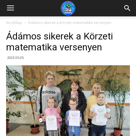
Kazincbarcikai
Kezdőlap
Ádámos sikerek a Körzeti matematika versenyen
Ádámos sikerek a Körzeti
Pollack
matematika versenyen
2023.05.05.
Mihály
Általános
Iskola